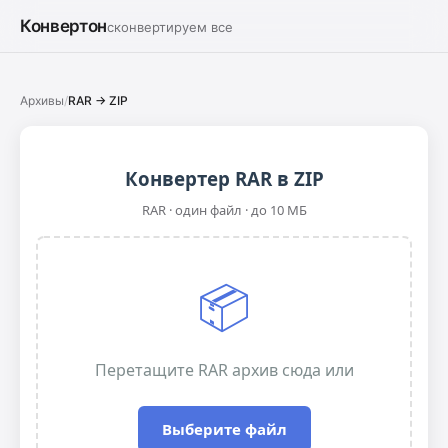
Конвертон
сконвертируем все
Архивы
/
RAR → ZIP
Конвертер RAR в ZIP
RAR · один файл · до 10 МБ
📦
Перетащите RAR архив сюда или
Выберите файл