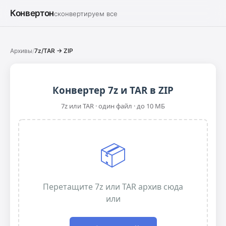
Конвертон
сконвертируем все
Архивы
/
7z/TAR → ZIP
Конвертер 7z и TAR в ZIP
7z или TAR · один файл · до 10 МБ
📦
Перетащите 7z или TAR архив сюда
или