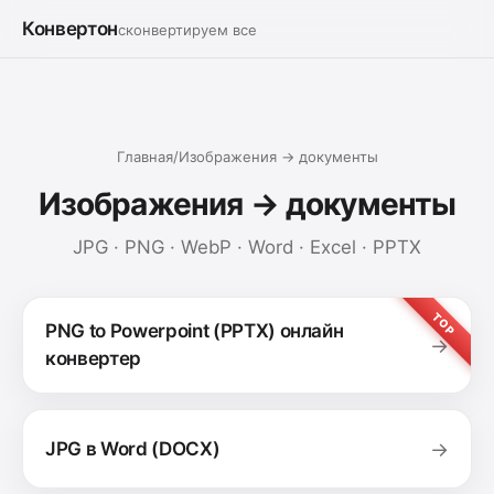
Конвертон
сконвертируем все
Главная
/
Изображения → документы
Изображения → документы
JPG · PNG · WebP · Word · Excel · PPTX
TOP
PNG to Powerpoint (PPTX) онлайн
→
конвертер
JPG в Word (DOCX)
→