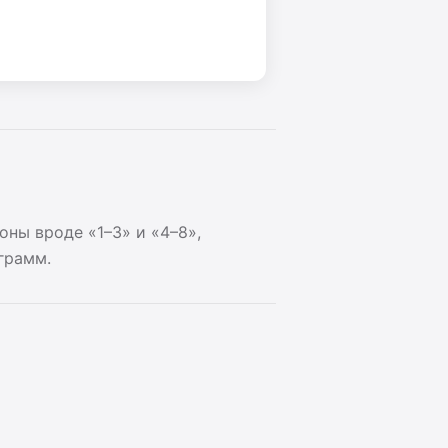
ны вроде «1–3» и «4–8»,
грамм.