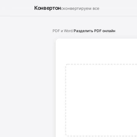
Конвертон
сконвертируем все
PDF и Word
/
Разделить PDF онлайн