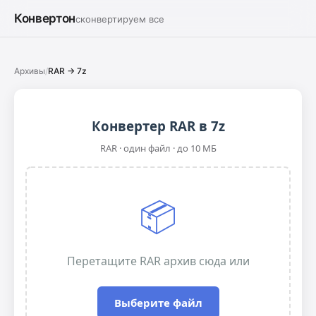
Конвертон
сконвертируем все
Архивы
/
RAR → 7z
Конвертер RAR в 7z
RAR · один файл · до 10 МБ
📦
Перетащите RAR архив сюда или
Выберите файл