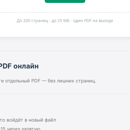
До 200 страниц · до 25 МБ · один PDF на выходе
PDF онлайн
те отдельный PDF — без лишних страниц.
то войдёт в новый файл
-15 через запятую