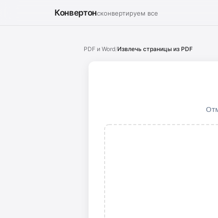
Конвертон
сконвертируем все
PDF и Word
/
Извлечь страницы из PDF
Отм