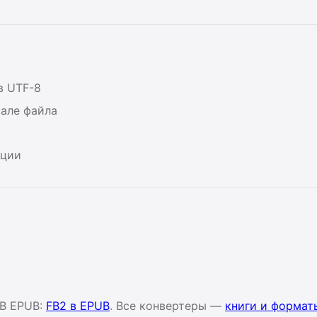
в UTF-8
але файла
ации
 В EPUB:
FB2 в EPUB
. Все конвертеры —
книги и формат