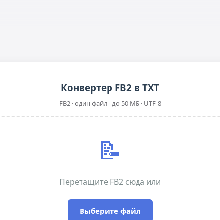
Конвертер FB2 в TXT
FB2 · один файл · до 50 МБ · UTF-8
📝
Перетащите FB2 сюда или
Выберите файл