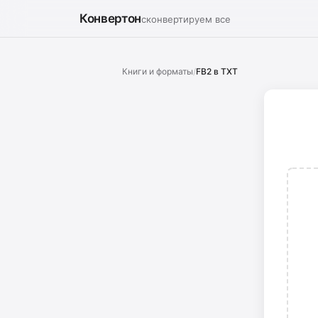
Конвертон
сконвертируем все
Книги и форматы
/
FB2 в TXT